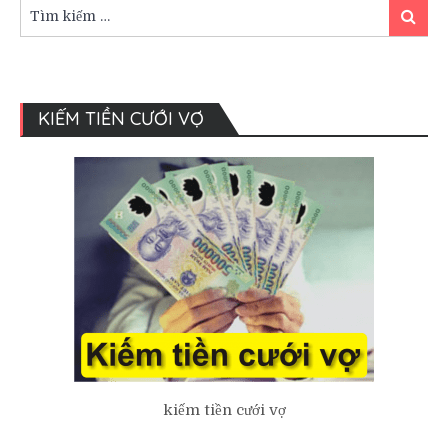
chuẩn
Tìm
Tìm
bị
kiếm:
kiếm
ngoài
chiếc
váy
cưới.
KIẾM TIỀN CƯỚI VỢ
kiếm tiền cưới vợ