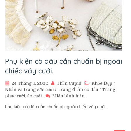
Phụ kiện cô dâu cần chuẩn bị ngoài
chiếc váy cưới.
24 Tháng 1, 2020
Thần Cupid
Khỏe Đẹp
/
Nhẫn và trang sức cưới
/
Trang điểm cô dâu
/
Trang
trên
phục cưới, áo cưới.
Miễn bình luận
Phụ
Phụ kiện cô dâu cần chuẩn bị ngoài chiếc váy cưới.
kiện
cô
dâu
cần