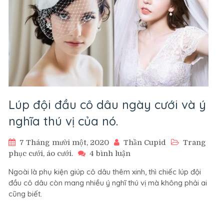
Lúp đội đầu cô dâu ngày cưới và ý
nghĩa thú vị của nó.
7 Tháng mười một, 2020
Thần Cupid
Trang
ở
phục cưới, áo cưới.
4 bình luận
Lúp
Ngoài là phụ kiện giúp cô dâu thêm xinh, thì chiếc lúp đội
đội
đầu cô dâu còn mang nhiều ý nghĩ thú vị mà không phải ai
đầu
cũng biết.
cô
dâu
ngày