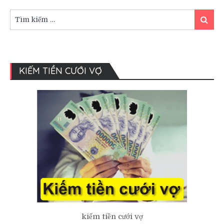
cưới
và
Tìm
Tìm
ý
kiếm:
kiếm
nghĩa
thú
vị
của
KIẾM TIỀN CƯỚI VỢ
nó.
kiếm tiền cưới vợ