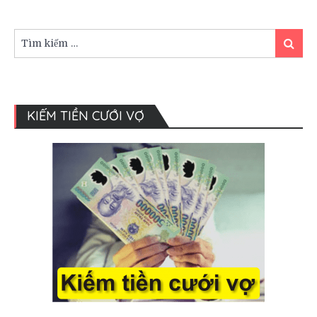
trong
tiệc
cưới
Tìm
Tìm
của
kiếm:
kiếm
bạn
KIẾM TIỀN CƯỚI VỢ