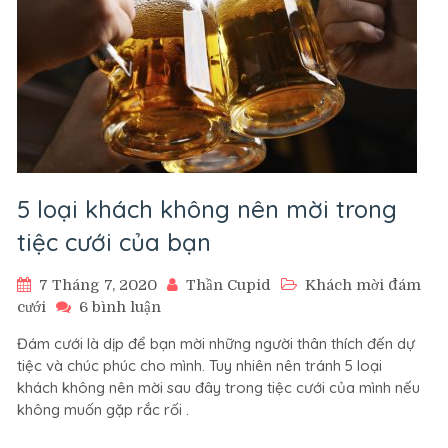
5 loại khách không nên mời trong
tiệc cưới của bạn
7 Tháng 7, 2020
Thần Cupid
Khách mời đám
ở
cưới
6 bình luận
5
Đám cưới là dịp để bạn mời những người thân thích đến dự
loại
tiệc và chúc phúc cho mình. Tuy nhiên nên tránh 5 loại
khách
khách không nên mời sau đây trong tiệc cưới của mình nếu
không
không muốn gặp rắc rối .
nên
mời