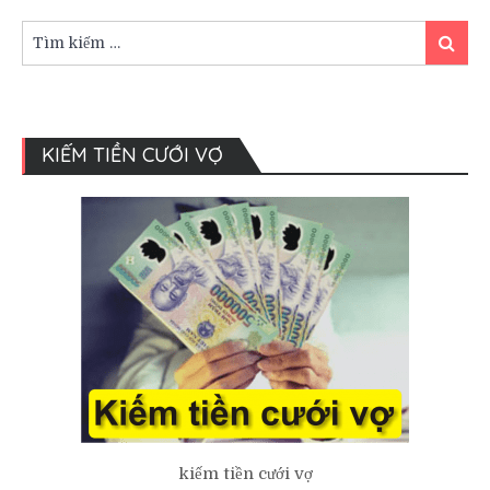
Chuẩn
Bị
Tìm
Tìm
Cuộc
kiếm:
kiếm
Sống
Hôn
Nhân
KIẾM TIỀN CƯỚI VỢ
kiếm tiền cưới vợ