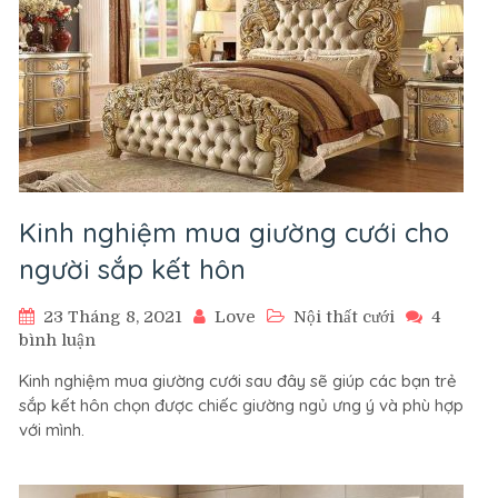
Kinh nghiệm mua giường cưới cho
người sắp kết hôn
23 Tháng 8, 2021
Love
Nội thất cưới
4
ở
bình luận
Kinh
Kinh nghiệm mua giường cưới sau đây sẽ giúp các bạn trẻ
nghiệm
sắp kết hôn chọn được chiếc giường ngủ ưng ý và phù hợp
mua
với mình.
giường
cưới
cho