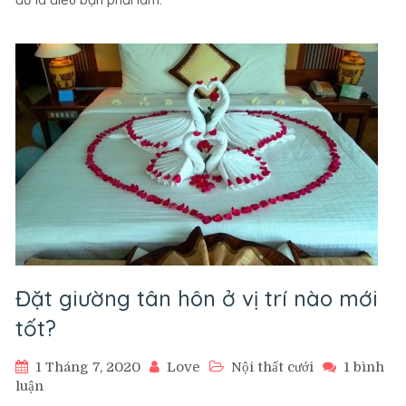
phòng
cưới
không
thể
thiếu
cho
người
chuẩn
bị
kết
hôn.
Đặt giường tân hôn ở vị trí nào mới
tốt?
1 Tháng 7, 2020
Love
Nội thất cưới
1 bình
ở
luận
Đặt