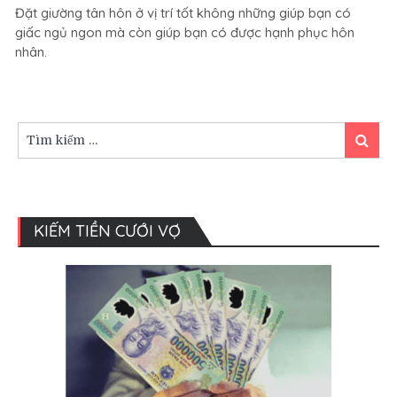
Đặt giường tân hôn ở vị trí tốt không những giúp bạn có
giường
giấc ngủ ngon mà còn giúp bạn có được hạnh phục hôn
tân
nhân.
hôn
ở
vị
trí
nào
Tìm
Tìm
mới
kiếm:
kiếm
tốt?
KIẾM TIỀN CƯỚI VỢ