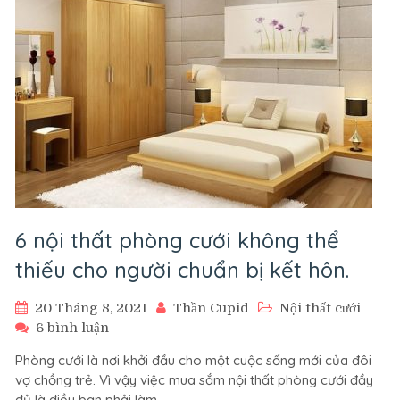
người
sắp
kết
hôn
6 nội thất phòng cưới không thể
thiếu cho người chuẩn bị kết hôn.
20 Tháng 8, 2021
Thần Cupid
Nội thất cưới
ở
6 bình luận
6
Phòng cưới là nơi khởi đầu cho một cuộc sống mới của đôi
nội
vợ chồng trẻ. Vì vậy việc mua sắm nội thất phòng cưới đầy
thất
đủ là điều bạn phải làm.