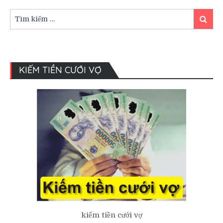
người
sắp
Tìm
Tìm
kết
kiếm:
kiếm
hôn
KIẾM TIỀN CƯỚI VỢ
kiếm tiền cưới vợ