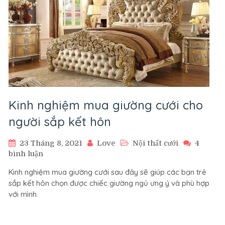
Kinh nghiệm mua giường cưới cho
người sắp kết hôn
23 Tháng 8, 2021
Love
Nội thất cưới
4
ở
bình luận
Kinh
Kinh nghiệm mua giường cưới sau đây sẽ giúp các bạn trẻ
nghiệm
sắp kết hôn chọn được chiếc giường ngủ ưng ý và phù hợp
mua
với mình.
giường
cưới
cho