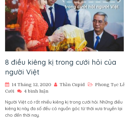
8 điều kiêng kị trong cưới hỏi của
người Việt
14 Tháng 12, 2020
Thần Cupid
Phong Tục Lễ
ở
Cưới
4 bình luận
8
Người Việt có rất nhiều kiêng kị trong cưới hỏi. Những điều
điều
kiêng kị này đa số đều có nguồn góc từ thời xưa truyền lại
kiêng
cho đến thời nay.
kị
trong
cưới