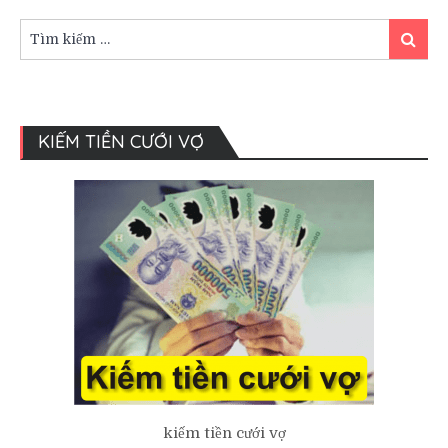
hỏi
của
Tìm
Tìm
người
kiếm:
kiếm
Việt
KIẾM TIỀN CƯỚI VỢ
kiếm tiền cưới vợ