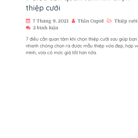
thiệp cưới
7 Tháng 9, 2021
Thần Cupid
Thiệp cưới
ở
2 bình luận
7
7 điều cần quan tâm khi chọn thiệp cưới sau giúp bạn
điều
nhanh chóng chọn ra được mẫu thiệp vừa đẹp, hợp vớ
cần
mình, vừa có mức giá tốt hơn nữa.
quan
tâm
khi
chọn
thiệp
cưới