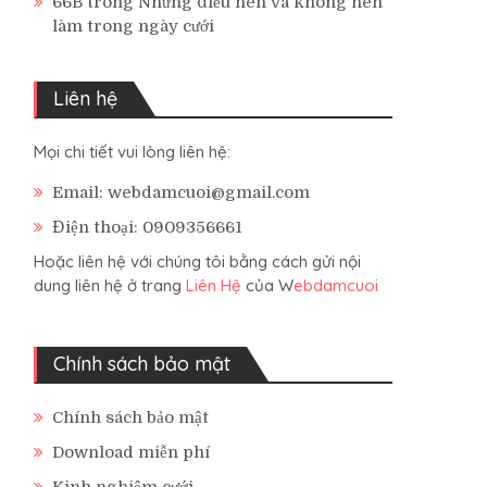
66B
trong
Những điều nên và không nên
làm trong ngày cưới
Liên hệ
Mọi chi tiết vui lòng liên hệ:
Email: webdamcuoi@gmail.com
Điện thoại: 0909356661
Hoặc liên hệ với chúng tôi bằng cách gửi nội
dung liên hệ ở trang
Liên Hệ
của W
ebdamcuoi
Chính sách bảo mật
Chính sách bảo mật
Download miễn phí
Kinh nghiệm cưới