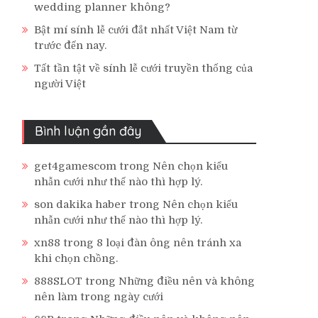
wedding planner không?
Bật mí sính lễ cưới đắt nhất Việt Nam từ
trước đến nay.
Tất tần tật về sính lễ cưới truyền thống của
người Việt
Bình luận gần đây
get4gamescom
trong
Nên chọn kiểu
nhẫn cưới như thế nào thì hợp lý.
son dakika haber
trong
Nên chọn kiểu
nhẫn cưới như thế nào thì hợp lý.
xn88
trong
8 loại đàn ông nên tránh xa
khi chọn chồng.
888SLOT
trong
Những điều nên và không
nên làm trong ngày cưới