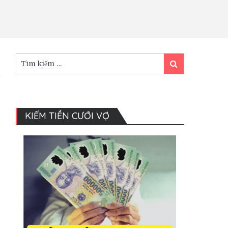
Tìm
Tìm
kiếm:
kiếm
KIẾM TIỀN CƯỚI VỢ