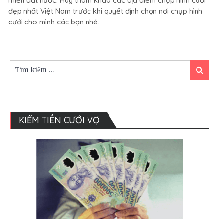
miền đất nước. Hãy tham khảo các địa điểm chụp hình cưới
chụp
đẹp nhất Việt Nam trước khi quyết định chọn nơi chụp hình
ảnh
cưới cho mình các bạn nhé.
cưới
đẹp
nhất
khắp
VN
Tìm
Tìm
–
kiếm:
kiếm
Khám
phá
ngay
KIẾM TIỀN CƯỚI VỢ