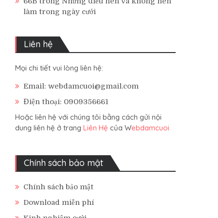
66B
trong
Những điều nên và không nên
làm trong ngày cưới
Liên hệ
Mọi chi tiết vui lòng liên hệ:
Email: webdamcuoi@gmail.com
Điện thoại: 0909356661
Hoặc liên hệ với chúng tôi bằng cách gửi nội
dung liên hệ ở trang
Liên Hệ
của W
ebdamcuoi
Chính sách bảo mật
Chính sách bảo mật
Download miễn phí
Kinh nghiệm cưới