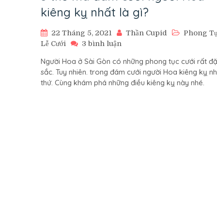
kiêng kỵ nhất là gì?
22 Tháng 5, 2021
Thần Cupid
Phong T
ở
Lễ Cưới
3 bình luận
5
Người Hoa ở Sài Gòn có những phong tục cưới rất đ
thứ
sắc. Tuy nhiên. trong đám cưới người Hoa kiêng kỵ nh
mà
thứ. Cùng khám phá những điều kiêng kỵ này nhé.
đám
cưới
người
Hoa
kiêng
kỵ
nhất
là
gì?