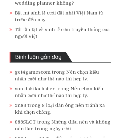
wedding planner không?
Bật mí sính lễ cưới đắt nhất Việt Nam từ
trước đến nay.
Tất tần tật về sính lễ cưới truyền thống của
người Việt
Bình luận gần đây
get4gamescom
trong
Nên chọn kiểu
nhẫn cưới như thế nào thì hợp lý.
son dakika haber
trong
Nên chọn kiểu
nhẫn cưới như thế nào thì hợp lý.
xn88
trong
8 loại đàn ông nên tránh xa
khi chọn chồng.
888SLOT
trong
Những điều nên và không
nên làm trong ngày cưới