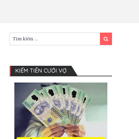
Tìm
Tìm
kiếm:
kiếm
KIẾM TIỀN CƯỚI VỢ