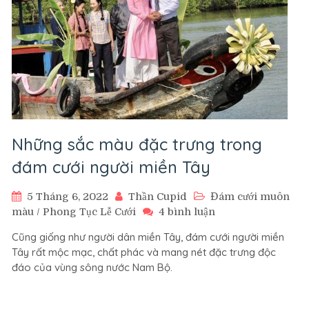
Những sắc màu đặc trưng trong
đám cưới người miền Tây
5 Tháng 6, 2022
Thần Cupid
Đám cưới muôn
ở
màu
/
Phong Tục Lễ Cưới
4 bình luận
Những
Cũng giống như người dân miền Tây, đám cưới người miền
sắc
Tây rất mộc mạc, chất phác và mang nét đặc trưng độc
màu
đáo của vùng sông nước Nam Bộ.
đặc
trưng
trong