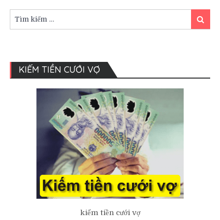
đám
cưới
Tìm
Tìm
người
kiếm:
kiếm
miền
Tây
KIẾM TIỀN CƯỚI VỢ
kiếm tiền cưới vợ