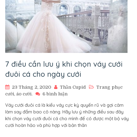
7 điều cần lưu ý khi chọn váy cưới
đuôi cá cho ngày cưới
23 Tháng 2, 2020
Thần Cupid
Trang phục
ở
cưới, áo cưới.
6 bình luận
7
Váy cưới đuôi cá là kiểu váy cực kỳ quyến rũ và gợi cảm
điều
làm say đắm bao cô nàng. Hãy lưu ý những điều sau đây
cần
khi chọn váy cưới đuôi cá cho mình để có được một bộ váy
lưu
cưới hoàn hảo và phù hợp với bản thân
ý
khi