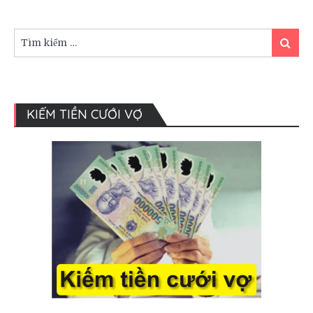
chọn
váy
cưới
Tìm
Tìm
đuôi
kiếm:
kiếm
cá
cho
ngày
cưới
KIẾM TIỀN CƯỚI VỢ