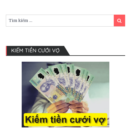
chú
rể
cực
Tìm
kỳ
Tìm
kiếm:
kiếm
sang
chảnh
KIẾM TIỀN CƯỚI VỢ