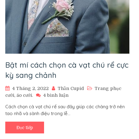
Bật mí cách chọn cà vạt chú rể cực
kỳ sang chảnh
4 Tháng 2, 2022
Thần Cupid
Trang phục
ở
cưới, áo cưới.
4 bình luận
Bật
Cách chọn cà vạt chú rể sau đây giúp các chàng trở nên
mí
tao nhã và sành điệu trong lễ…
cách
chọn
cà
Đọc tiếp
vạt