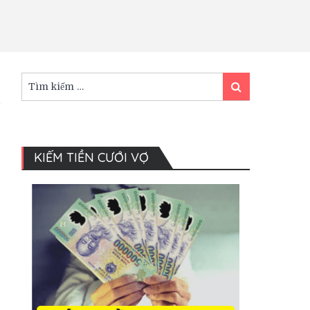
Tìm
Tìm
kiếm:
kiếm
KIẾM TIỀN CƯỚI VỢ