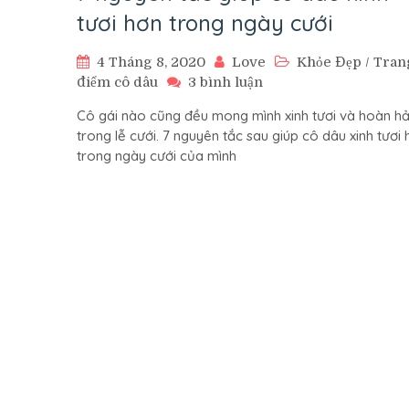
tươi hơn trong ngày cưới
4 Tháng 8, 2020
Love
Khỏe Đẹp
/
Tran
ở
điểm cô dâu
3 bình luận
7
Cô gái nào cũng đều mong mình xinh tươi và hoàn h
nguyên
trong lễ cưới. 7 nguyên tắc sau giúp cô dâu xinh tươi 
tắc
trong ngày cưới của mình
giúp
cô
dâu
xinh
tươi
hơn
trong
ngày
cưới