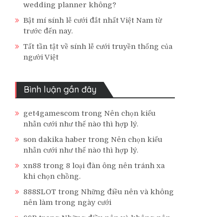
wedding planner không?
Bật mí sính lễ cưới đắt nhất Việt Nam từ
trước đến nay.
Tất tần tật về sính lễ cưới truyền thống của
người Việt
Bình luận gần đây
get4gamescom
trong
Nên chọn kiểu
nhẫn cưới như thế nào thì hợp lý.
son dakika haber
trong
Nên chọn kiểu
nhẫn cưới như thế nào thì hợp lý.
xn88
trong
8 loại đàn ông nên tránh xa
khi chọn chồng.
888SLOT
trong
Những điều nên và không
nên làm trong ngày cưới