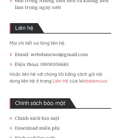
66B
trong
Những điều nên và không nên
làm trong ngày cưới
Liên hệ
Mọi chi tiết vui lòng liên hệ:
Email: webdamcuoi@gmail.com
Điện thoại: 0909356661
Hoặc liên hệ với chúng tôi bằng cách gửi nội
dung liên hệ ở trang
Liên Hệ
của W
ebdamcuoi
Chính sách bảo mật
Chính sách bảo mật
Download miễn phí
Kinh nghiệm cưới