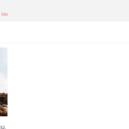
 tàu
u.