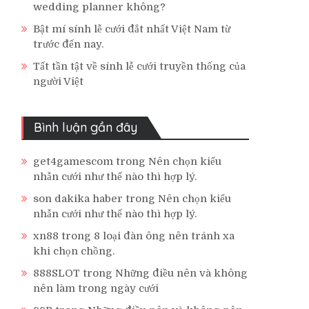
wedding planner không?
Bật mí sính lễ cưới đắt nhất Việt Nam từ
trước đến nay.
Tất tần tật về sính lễ cưới truyền thống của
người Việt
Bình luận gần đây
get4gamescom
trong
Nên chọn kiểu
nhẫn cưới như thế nào thì hợp lý.
son dakika haber
trong
Nên chọn kiểu
nhẫn cưới như thế nào thì hợp lý.
xn88
trong
8 loại đàn ông nên tránh xa
khi chọn chồng.
888SLOT
trong
Những điều nên và không
nên làm trong ngày cưới