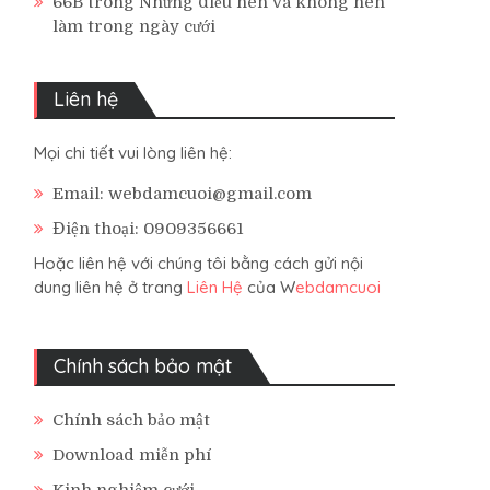
66B
trong
Những điều nên và không nên
làm trong ngày cưới
Liên hệ
Mọi chi tiết vui lòng liên hệ:
Email: webdamcuoi@gmail.com
Điện thoại: 0909356661
Hoặc liên hệ với chúng tôi bằng cách gửi nội
dung liên hệ ở trang
Liên Hệ
của W
ebdamcuoi
Chính sách bảo mật
Chính sách bảo mật
Download miễn phí
Kinh nghiệm cưới