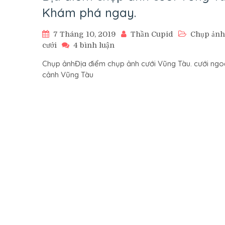
Khám phá ngay.
7 Tháng 10, 2019
Thần Cupid
Chụp ảnh
ở
cưới
4 bình luận
Địa
Chụp ảnhĐịa điểm chụp ảnh cưới Vũng Tàu. cưới ngo
điểm
cảnh Vũng Tàu
chụp
ảnh
cưới
Vũng
Tàu.
Khám
phá
ngay.