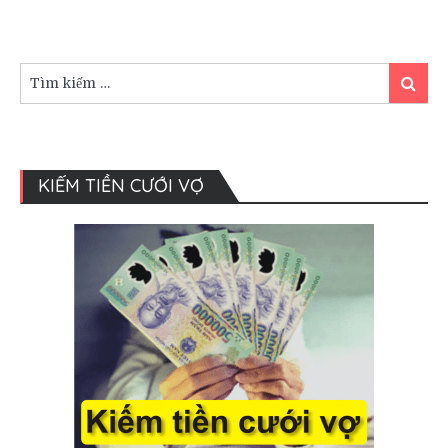
sao
được
sự
yêu
Tìm
Tìm
thích
kiếm:
kiếm
của
giới
trẻ
KIẾM TIỀN CƯỚI VỢ