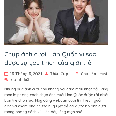
Chụp ảnh cưới Hàn Quốc vì sao
được sự yêu thích của giới trẻ
15 Tháng 5, 2024
Thần Cupid
Chụp ảnh cưới
ở
2 bình luận
Chụp
Những bức ảnh cưới nhẹ nhàng với gam màu nhạt đầy lãng
ảnh
mạn là phong cách chụp ảnh cưới Hàn Quốc được rất nhiều
cưới
bạn trẻ chọn lựa. Hãy cùng webdamcuoi tìm hiểu nguồn
Hàn
góc và khám phá những bí quyết để có được bộ ảnh cưới
Quốc
mang phong cách xứ Hàn đầy lãng mạn nhé.
vì