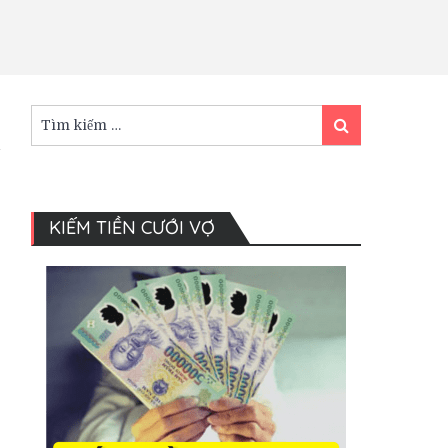
Tìm
Tìm
kiếm:
kiếm
KIẾM TIỀN CƯỚI VỢ