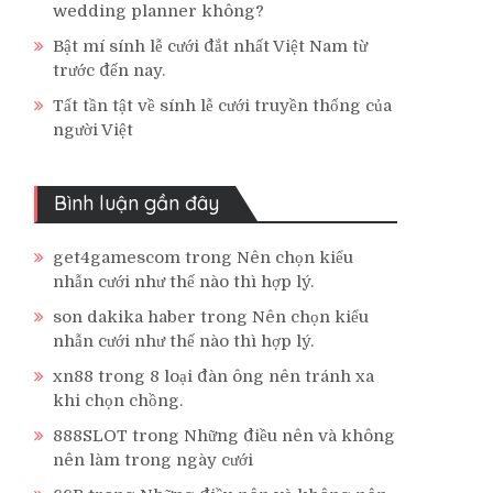
wedding planner không?
Bật mí sính lễ cưới đắt nhất Việt Nam từ
trước đến nay.
Tất tần tật về sính lễ cưới truyền thống của
người Việt
Bình luận gần đây
get4gamescom
trong
Nên chọn kiểu
nhẫn cưới như thế nào thì hợp lý.
son dakika haber
trong
Nên chọn kiểu
nhẫn cưới như thế nào thì hợp lý.
xn88
trong
8 loại đàn ông nên tránh xa
khi chọn chồng.
888SLOT
trong
Những điều nên và không
nên làm trong ngày cưới