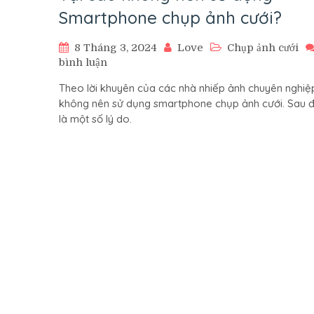
Smartphone chụp ảnh cưới?
8 Tháng 3, 2024
Love
Chụp ảnh cưới
ở
bình luận
Tại
Theo lời khuyên của các nhà nhiếp ảnh chuyên nghiệp
sao
không nên sử dụng smartphone chụp ảnh cưới. Sau 
không
là một số lý do.
nên
sử
dụng
Smartphone
chụp
ảnh
cưới?