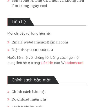
66B
trong
Những điều nên và không nên
làm trong ngày cưới
Liên hệ
Mọi chi tiết vui lòng liên hệ:
Email: webdamcuoi@gmail.com
Điện thoại: 0909356661
Hoặc liên hệ với chúng tôi bằng cách gửi nội
dung liên hệ ở trang
Liên Hệ
của W
ebdamcuoi
Chính sách bảo mật
Chính sách bảo mật
Download miễn phí
Kinh nghiệm cưới