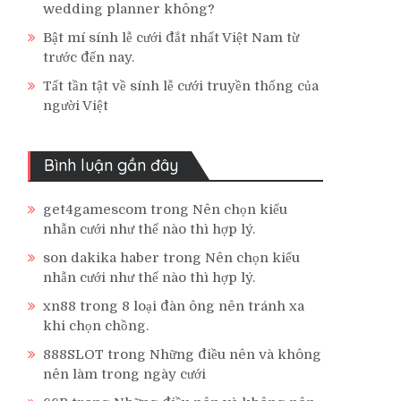
wedding planner không?
Bật mí sính lễ cưới đắt nhất Việt Nam từ
trước đến nay.
Tất tần tật về sính lễ cưới truyền thống của
người Việt
Bình luận gần đây
get4gamescom
trong
Nên chọn kiểu
nhẫn cưới như thế nào thì hợp lý.
son dakika haber
trong
Nên chọn kiểu
nhẫn cưới như thế nào thì hợp lý.
xn88
trong
8 loại đàn ông nên tránh xa
khi chọn chồng.
888SLOT
trong
Những điều nên và không
nên làm trong ngày cưới