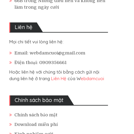
66B
trong
Những điều nên và không nên
làm trong ngày cưới
Liên hệ
Mọi chi tiết vui lòng liên hệ:
Email: webdamcuoi@gmail.com
Điện thoại: 0909356661
Hoặc liên hệ với chúng tôi bằng cách gửi nội
dung liên hệ ở trang
Liên Hệ
của W
ebdamcuoi
Chính sách bảo mật
Chính sách bảo mật
Download miễn phí
Kinh nghiệm cưới