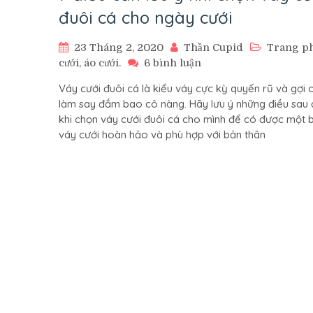
đuôi cá cho ngày cưới
23 Tháng 2, 2020
Thần Cupid
Trang p
ở
cưới, áo cưới.
6 bình luận
7
Váy cưới đuôi cá là kiểu váy cực kỳ quyến rũ và gợi
điều
làm say đắm bao cô nàng. Hãy lưu ý những điều sau
cần
khi chọn váy cưới đuôi cá cho mình để có được một 
lưu
váy cưới hoàn hảo và phù hợp với bản thân
ý
khi
chọn
váy
cưới
đuôi
cá
cho
ngày
cưới