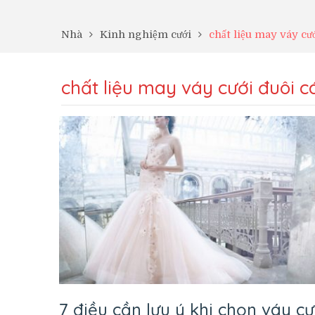
Nhà
Kinh nghiệm cưới
chất liệu may váy cư
chất liệu may váy cưới đuôi c
7 điều cần lưu ý khi chọn váy cư