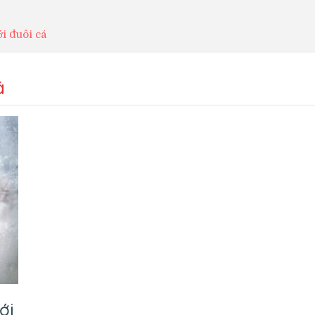
ới đuôi cá
á
ới