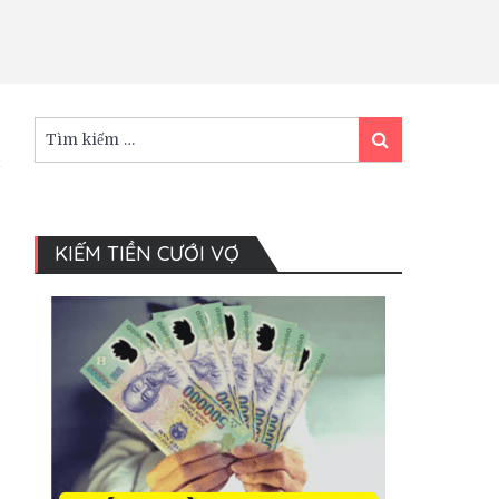
Tìm
Tìm
kiếm:
kiếm
KIẾM TIỀN CƯỚI VỢ