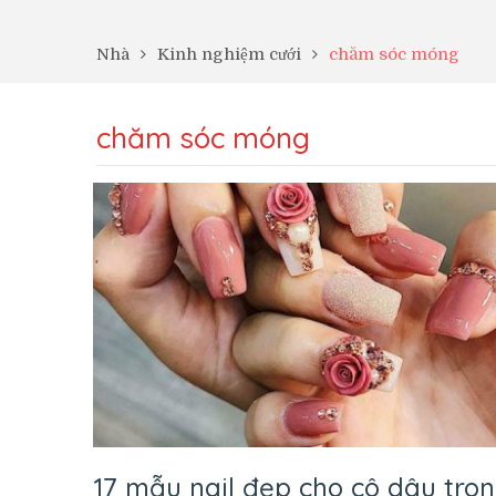
Nhà
Kinh nghiệm cưới
chăm sóc móng
chăm sóc móng
17 mẫu nail đẹp cho cô dâu tro