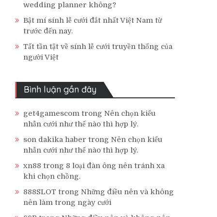
wedding planner không?
Bật mí sính lễ cưới đắt nhất Việt Nam từ
trước đến nay.
Tất tần tật về sính lễ cưới truyền thống của
người Việt
Bình luận gần đây
get4gamescom
trong
Nên chọn kiểu
nhẫn cưới như thế nào thì hợp lý.
son dakika haber
trong
Nên chọn kiểu
nhẫn cưới như thế nào thì hợp lý.
xn88
trong
8 loại đàn ông nên tránh xa
khi chọn chồng.
888SLOT
trong
Những điều nên và không
nên làm trong ngày cưới