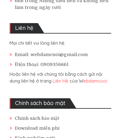
66B
trong
Những điều nên và không nên
làm trong ngày cưới
Liên hệ
Mọi chi tiết vui lòng liên hệ:
Email: webdamcuoi@gmail.com
Điện thoại: 0909356661
Hoặc liên hệ với chúng tôi bằng cách gửi nội
dung liên hệ ở trang
Liên Hệ
của W
ebdamcuoi
Chính sách bảo mật
Chính sách bảo mật
Download miễn phí
Kinh nghiệm cưới