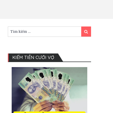
Tìm
Tìm
kiếm:
kiếm
KIẾM TIỀN CƯỚI VỢ