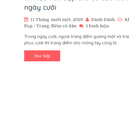
ngày cưới
11 Tháng mười một, 2019
Dành Dánh
K
ở
Đẹp
/
Trang điểm cô dâu
1 bình luận
17
Trong ngày cưới, ngoài trang điểm gương mặt và tra
mẫu
phục cưới thì trang điểm cho móng tay cũng là…
nail
đẹp
cho
Đọc tiếp
cô
dâu
trong
ngày
cưới