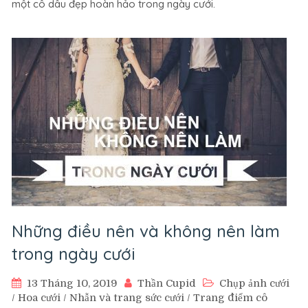
một cô dâu đẹp hoàn hảo trong ngày cưới.
như
hoa
trong
ngày
cưới.
Những điều nên và không nên làm
trong ngày cưới
13 Tháng 10, 2019
Thần Cupid
Chụp ảnh cưới
/
Hoa cưới
/
Nhẫn và trang sức cưới
/
Trang điểm cô