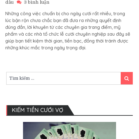
ở
dâu
3 bình luận
Những
Những công việc chuẩn bị cho ngày cưới rất nhiều, trong
điều
lúc bận rộn chưa chắc bạn đã đưa ra những quyết định
nên
đúng đắn, lời khuyên từ các chuyên gia trang điểm, mỹ
và
phẩm và các nhà tổ chức lễ cưới chuyên nghiệp sau đây sẽ
không
giúp bạn tiết kiệm thời gian, tiền bạc, đồng thời tránh được
nên
làm
những khúc mắc trong ngày trọng đại.
trong
ngày
cưới
Tìm
Tìm
kiếm:
kiếm
KIẾM TIỀN CƯỚI VỢ