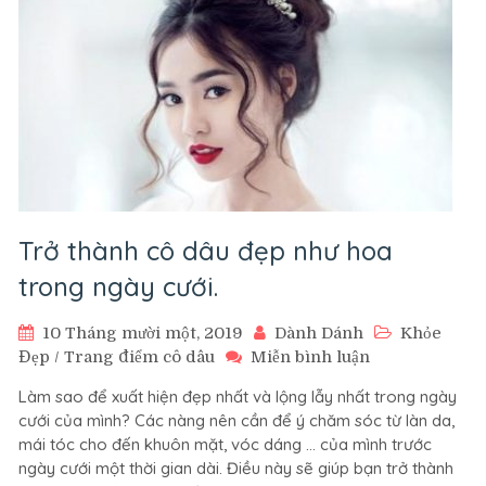
Trở thành cô dâu đẹp như hoa
trong ngày cưới.
10 Tháng mười một, 2019
Dành Dánh
Khỏe
trên
Đẹp
/
Trang điểm cô dâu
Miễn bình luận
Trở
Làm sao để xuất hiện đẹp nhất và lộng lẫy nhất trong ngày
thành
cưới của mình? Các nàng nên cần để ý chăm sóc từ làn da,
cô
mái tóc cho đến khuôn mặt, vóc dáng … của mình trước
dâu
ngày cưới một thời gian dài. Điều này sẽ giúp bạn trở thành
đẹp