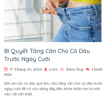
Bí Quyết Tăng Cân Cho Cô Dâu
Trước Ngày Cưới
17 Tháng 10, 2024
Love
Khỏe Đẹp
1 bình
ở
luận
Bí
Đối với các cô dâu quá ốm, việc tăng cân cho cô dâu trước
Quyết
ngày cưới để có vóc dáng đầy đặn, khỏe khắn hơn là một
Tăng
việc rất cần thiết.
Cân
Cho
Cô