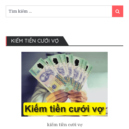
Yếu
Tố
Tìm
Tìm
Ảnh
kiếm:
kiếm
Hưởng
Đến
Quyết
Định
KIẾM TIỀN CƯỚI VỢ
Cưới.
kiếm tiền cưới vợ