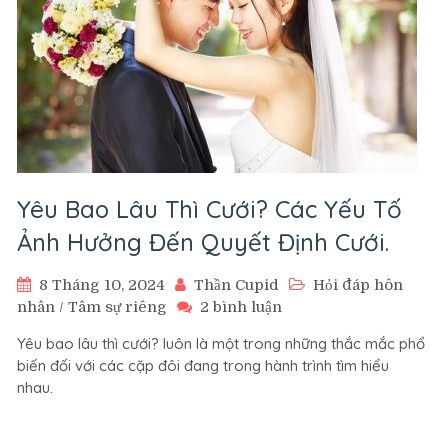
Yêu Bao Lâu Thì Cưới? Các Yếu Tố
Ảnh Hưởng Đến Quyết Định Cưới.
8 Tháng 10, 2024
Thần Cupid
Hỏi đáp hôn
ở
nhân
/
Tâm sự riêng
2 bình luận
Yêu
Yêu bao lâu thì cưới? luôn là một trong những thắc mắc phổ
Bao
biến đối với các cặp đôi đang trong hành trình tìm hiểu
Lâu
nhau.
Thì
Cưới?
Các