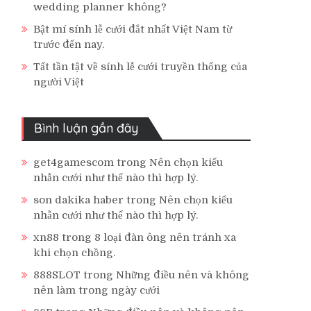
wedding planner không?
Bật mí sính lễ cưới đắt nhất Việt Nam từ
trước đến nay.
Tất tần tật về sính lễ cưới truyền thống của
người Việt
Bình luận gần đây
get4gamescom
trong
Nên chọn kiểu
nhẫn cưới như thế nào thì hợp lý.
son dakika haber
trong
Nên chọn kiểu
nhẫn cưới như thế nào thì hợp lý.
xn88
trong
8 loại đàn ông nên tránh xa
khi chọn chồng.
888SLOT
trong
Những điều nên và không
nên làm trong ngày cưới