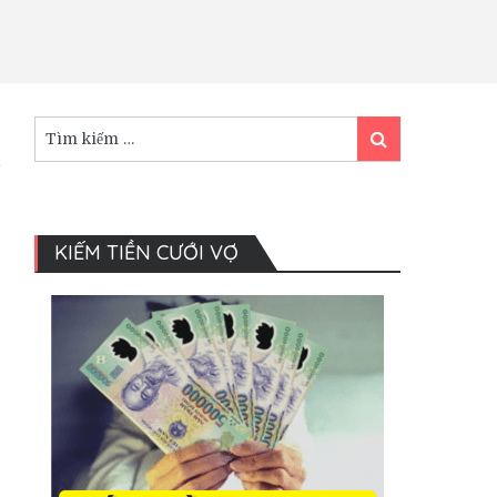
Tìm
Tìm
kiếm:
kiếm
KIẾM TIỀN CƯỚI VỢ