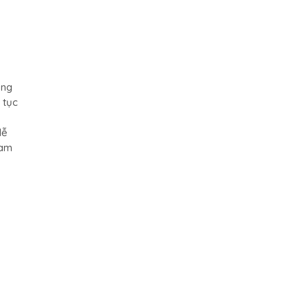
ang
 tục
lễ
Nam