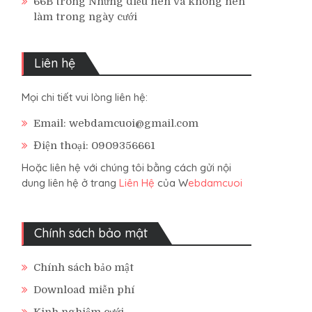
66B
trong
Những điều nên và không nên
làm trong ngày cưới
Liên hệ
Mọi chi tiết vui lòng liên hệ:
Email: webdamcuoi@gmail.com
Điện thoại: 0909356661
Hoặc liên hệ với chúng tôi bằng cách gửi nội
dung liên hệ ở trang
Liên Hệ
của W
ebdamcuoi
Chính sách bảo mật
Chính sách bảo mật
Download miễn phí
Kinh nghiệm cưới