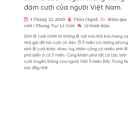
đám cưới của người Việt Nam.
1 Tháng 12, 2019
Thần Cupid
Mâm quả
ở
cưới
/
Phong Tục Lễ Cưới
12 bình luận
Sính
Sính lễ cưới chính là những lễ vật mà nhà trai mang s
lễ
nhà gái để hỏi cưới cô dâu. Ở 3 miền có những phong
cưới
sính lễ cưới khác nhau, tuy nhiên cũng có nhiều sính lễ
truyền
phổ biến ở cả 3 miền. Cùng khám phá tất cả các sính 
thống
cưới truyền thống của người Việt 3 miền Bắc Trung 
trong
đám
sau đây nhé.
cưới
của
người
Việt
Nam.