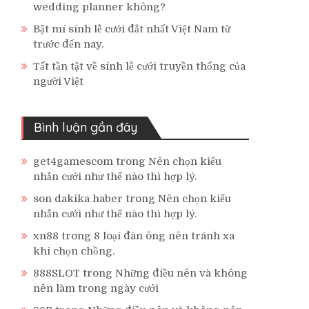
wedding planner không?
Bật mí sính lễ cưới đắt nhất Việt Nam từ
trước đến nay.
Tất tần tật về sính lễ cưới truyền thống của
người Việt
Bình luận gần đây
get4gamescom
trong
Nên chọn kiểu
nhẫn cưới như thế nào thì hợp lý.
son dakika haber
trong
Nên chọn kiểu
nhẫn cưới như thế nào thì hợp lý.
xn88
trong
8 loại đàn ông nên tránh xa
khi chọn chồng.
888SLOT
trong
Những điều nên và không
nên làm trong ngày cưới