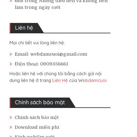
66B
trong
Những điều nên và không nên
làm trong ngày cưới
Liên hệ
Mọi chi tiết vui lòng liên hệ:
Email: webdamcuoi@gmail.com
Điện thoại: 0909356661
Hoặc liên hệ với chúng tôi bằng cách gửi nội
dung liên hệ ở trang
Liên Hệ
của W
ebdamcuoi
Chính sách bảo mật
Chính sách bảo mật
Download miễn phí
Kinh nghiệm cưới