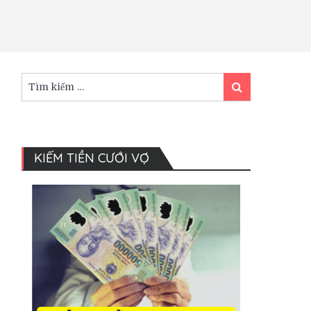
Tìm
Tìm
kiếm:
kiếm
KIẾM TIỀN CƯỚI VỢ