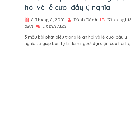
hỏi và lễ cưới đầy ý nghĩa
8 Tháng 8, 2021
Dành Dánh
Kinh nghi
ở
cưới
1 bình luận
3
3 mẫu bài phát biểu trong lễ ăn hỏi và lễ cưới đầy ý
mẫu
nghĩa sẽ giúp bạn tự tin làm người đại diện của hai họ
bài
phát
biểu
trong
lễ
ăn
hỏi
và
lễ
cưới
đầy
ý
nghĩa