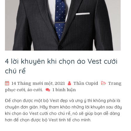
4 lời khuyên khi chọn áo Vest cưới
chú rể
14 Tháng mười một, 2021
Thần Cupid
Trang
ở
phục cưới, áo cưới.
1 bình luận
4
Để chọn được một bộ Vest đẹp và ưng ý thì không phải là
lời
chuyện đơn giản. Hãy tham khảo những lời khuyên sau đây
khuyên
khi chọn áo Vest cưới cho chú rể, nó sẽ giúp bạn dễ dàng
khi
hơn để chọn được bộ Vest tinh tế cho mình.
chọn
áo