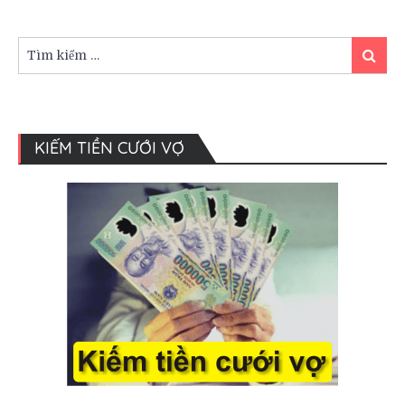
Vest
cưới
chú
Tìm
Tìm
rể
kiếm:
kiếm
KIẾM TIỀN CƯỚI VỢ