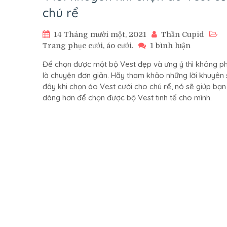
chú rể
14 Tháng mười một, 2021
Thần Cupid
ở
Trang phục cưới, áo cưới.
1 bình luận
4
Để chọn được một bộ Vest đẹp và ưng ý thì không ph
lời
là chuyện đơn giản. Hãy tham khảo những lời khuyên
khuyên
đây khi chọn áo Vest cưới cho chú rể, nó sẽ giúp bạn
khi
dàng hơn để chọn được bộ Vest tinh tế cho mình.
chọn
áo
Vest
cưới
chú
rể