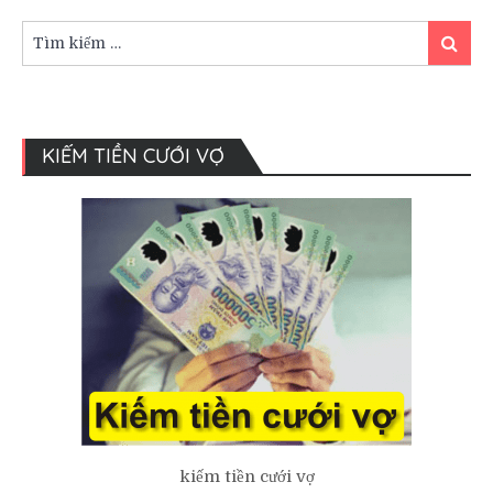
năm
đám
Tìm
Tìm
cưới
kiếm:
kiếm
người
Việt
KIẾM TIỀN CƯỚI VỢ
kiếm tiền cưới vợ