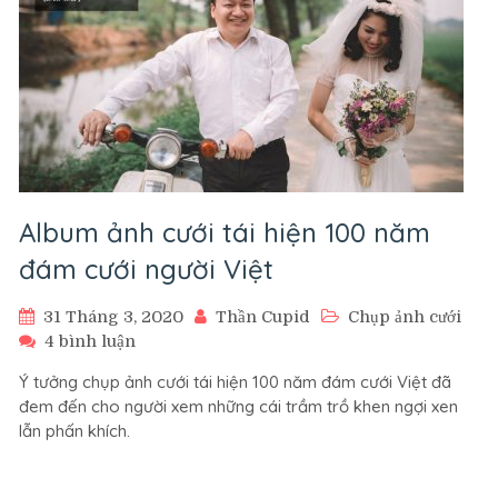
Album ảnh cưới tái hiện 100 năm
đám cưới người Việt
31 Tháng 3, 2020
Thần Cupid
Chụp ảnh cưới
ở
4 bình luận
Album
Ý tưởng chụp ảnh cưới tái hiện 100 năm đám cưới Việt đã
ảnh
đem đến cho người xem những cái trầm trồ khen ngợi xen
cưới
lẫn phấn khích.
tái
hiện
100