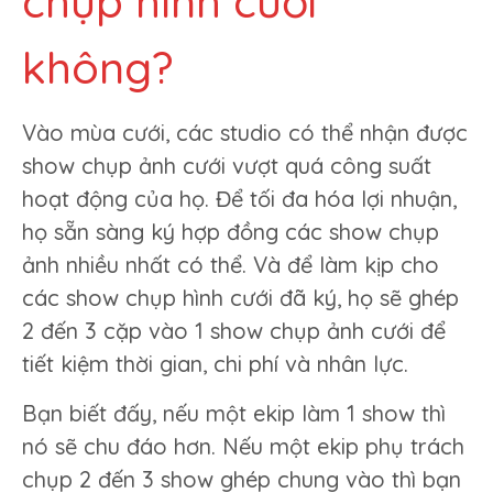
chụp hình cưới
không?
Vào mùa cưới, các studio có thể nhận được
show chụp ảnh cưới vượt quá công suất
hoạt động của họ. Để tối đa hóa lợi nhuận,
họ sẵn sàng ký hợp đồng các show chụp
ảnh nhiều nhất có thể. Và để làm kịp cho
các show chụp hình cưới đã ký, họ sẽ ghép
2 đến 3 cặp vào 1 show chụp ảnh cưới để
tiết kiệm thời gian, chi phí và nhân lực.
Bạn biết đấy, nếu một ekip làm 1 show thì
nó sẽ chu đáo hơn. Nếu một ekip phụ trách
chụp 2 đến 3 show ghép chung vào thì bạn