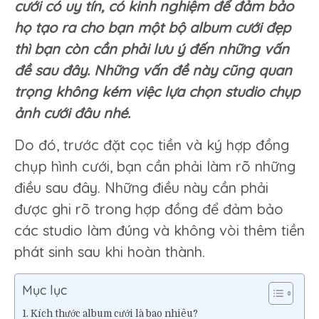
cưới có uy tín, có kinh nghiệm để đảm bảo
đồng
họ tạo ra cho bạn một bộ album cưới đẹp
chụp
hình
thì bạn còn cần phải lưu ý đến những vấn
cưới
đề sau đây. Những vấn đề này cũng quan
nếu
trọng không kém việc lựa chọn studio chụp
chưa
biết
ảnh cưới đâu nhé.
những
điều
Do đó, trước đặt cọc tiền và ký hợp đồng
này
chụp hình cưới, bạn cần phải làm rõ những
điều sau đây. Những điều này cần phải
được ghi rõ trong hợp đồng để đảm bảo
các studio làm đúng và không vòi thêm tiền
phát sinh sau khi hoàn thành.
Mục lục
Kích thước album cưới là bao nhiêu?