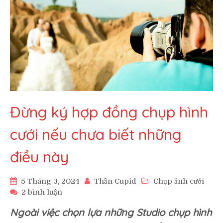
Đừng ký hợp đồng chụp hình
cưới nếu chưa biết những
điều này
5 Tháng 3, 2024
Thần Cupid
Chụp ảnh cưới
ở
2 bình luận
Đừng
Ngoài việc chọn lựa những Studio chụp hình
ký
hợp