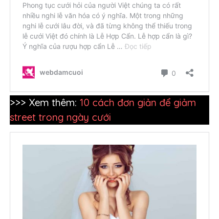
>>> Xem thêm:
10 cách đơn giản để giảm
street trong ngày cưới