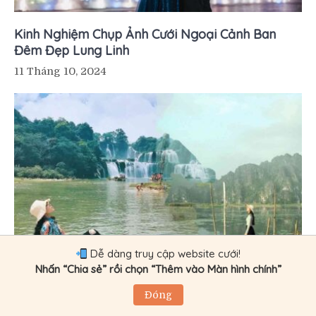
Kinh Nghiệm Chụp Ảnh Cưới Ngoại Cảnh Ban
Đêm Đẹp Lung Linh
11 Tháng 10, 2024
Dễ dàng truy cập website cưới!
Nhấn “Chia sẻ” rồi chọn “Thêm vào Màn hình chính”
7 Địa Điểm Chụp Ảnh Cưới Ngoại Cảnh Mới Lạ, Ít
Đóng
Người Biết